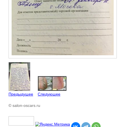
Предыдущее
Следующее
© salon-oscars.ru